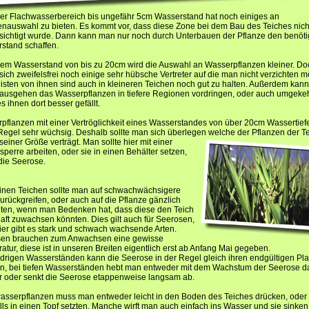
er Flachwasserbereich bis ungefähr 5cm Wasserstand hat noch einiges an
enauswahl zu bieten. Es kommt vor, dass diese Zone bei dem Bau des Teiches nich
sichtigt wurde. Dann kann man nur noch durch Unterbauen der Pflanze den benöti
stand schaffen.
nem Wasserstand von bis zu 20cm wird die Auswahl an Wasserpflanzen kleiner. Do
sich zweifelsfrei noch einige sehr hübsche Vertreter auf die man nicht verzichten m
isten von ihnen sind auch in kleineren Teichen noch gut zu halten. Außerdem kan
ausgehen das Wasserpflanzen in tiefere Regionen vordringen, oder auch umgekeh
 ihnen dort besser gefällt.
pflanzen mit einer Vertröglichkeit eines Wasserstandes von über 20cm Wassertief
 Regel sehr wüchsig. Deshalb sollte man sich überlegen welche der Pflanzen der T
einer Größe verträgt. Man sollte hier mit einer
perre arbeiten, oder sie in einen Behälter setzen,
die Seerose.
einen Teichen sollte man auf schwachwächsigere
urückgreifen, oder auch auf die Pflanze gänzlich
hten, wenn man Bedenken hat, dass diese den Teich
aft zuwachsen könnten. Dies gilt auch für Seerosen,
ier gibt es stark und schwach wachsende Arten.
en brauchen zum Anwachsen eine gewisse
tur, diese ist in unseren Breiten eigentlich erst ab Anfang Mai gegeben.
edrigen Wasserständen kann die Seerose in der Regel gleich ihren endgültigen Pla
en, bei tiefen Wasserständen hebt man entweder mit dem Wachstum der Seerose d
 oder senkt die Seerose etappenweise langsam ab.
asserpflanzen muss man entweder leicht in den Boden des Teiches drücken, oder 
lls in einen Topf setzten. Manche wirft man auch einfach ins Wasser und sie sinken