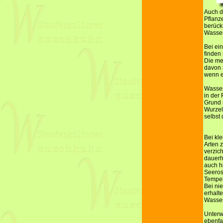
Auch d
Pflanz
berück
Wasser
Bei ei
finden 
Die me
davon 
wenn es
Wasser
in der
Grund s
Wurzels
selbst 
Bei kl
Arten z
verzic
dauerh
auch h
Seeros
Tempera
Bei ni
erhalt
Wasser
Unterw
ebenfa