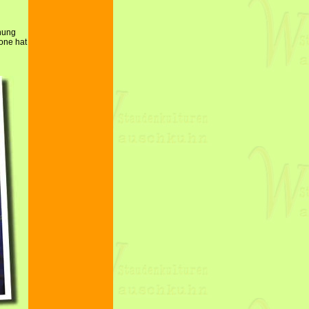
anung
one hat