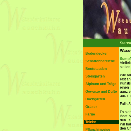
Starts
Wass
Bodendecker
Sumpf-
Schattenbereiche
Vielle
stellen
Beetstauden
Wie au
Steingärten
erst a
Kunsts
Alpinum und Tröge
einen 
Gewürze und Düfte
ganz e
auch h
Dachgärten
Falls S
Gräser
Es sie
Farne
lässt.
den Tei
Teiche
Wir ha
den Ch
Pflanzhinweise