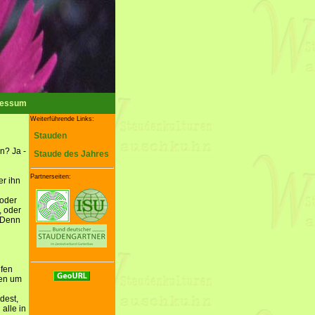
ressum
Weiterführende Links:
Stauden
n? Ja -
Staude des Jahres
Partnerseiten:
er ihn
 oder
, oder
. Denn
ufen
den um
dest,
alle in