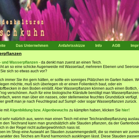
eite
Das Unternehmen
Anfahrtsskizze
Info
AGB
Imp
erpflanzen
 und Wasserpflanzen
- da denkt man zuerst an einen Teich.
icht an so eine schicke Augenweide mit Wasserlauf, mehreren Ebenen und Seerose
 Sie sich so etwas auch vor?
ch immer Sie ihn gern hätten, er sollte ein sonniges Plätzchen im Garten haben. W
nlegen möchte, muß sich überlegen ob er einen Folienteich baut, oder ein
toffbecken in den Boden einläßt. Aber Wasserpflanzen können auch einen Bottich,
Trog verschönen. Auch für eine biologische Klärstufe benötigt man Wasserpflanzen
infach, wenn man über ein nasses, oder stellenweise feuchtes Grundstück verfügt
ier greift man je nach Feuchtegrad auf Sumpf- oder sogar Wasserpflanzen zurück.
ie mit
Algenbildung bzw. Algenbewuchs
zu kämpfen haben, klicken Sie
hier!
ht sehr natürlich aus, wenn man einen Teich mit einer Teichrandbepflanzung ausla
 An den Teichrand kann man grundsätzlich alle Stauden pflanzen, da der Gartenbo
ch in der Regel nicht außergewöhnlich nass ist.
ben im Shop eine Auswahl an Stauden zusammengestellt, die so meinen wir zumin
arakter des Teiches am Rand harmonisch ausklingen lässt. Diese Stauden passen 