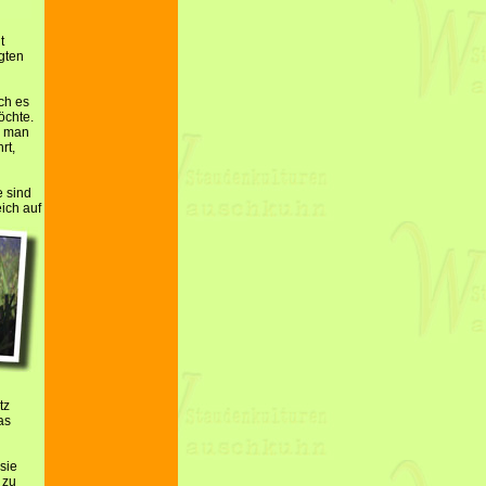
t
gten
ch es
öchte.
n man
rt,
e sind
eich
auf
tz
as
sie
 zu