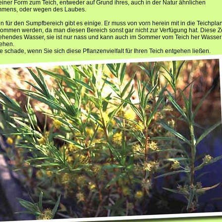
einer Form zum Teich, entweder auf Grund ihres, auch in der Natur ähnlichen
mens, oder wegen des Laubes.
n für den Sumpfbereich gibt es einige. Er muss von vorn herein mit in die Teichpl
ommen werden, da man diesen Bereich sonst gar nicht zur Verfügung hat. Diese Z
tehendes Wasser, sie ist nur nass und kann auch im Sommer vom Teich her Wasser
ehen.
 schade, wenn Sie sich diese Pflanzenvielfalt für Ihren Teich entgehen ließen.