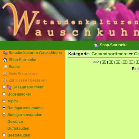
Shop-Startseite
Staudenkulturen Wauschkuhn
Kategorie:
Gesamtsortiment
⇒
Ga
Shop-Startseite
Alle |
A
|
B
|
C
|
D
|
E
|
Suche
Es b
Mein Warenkorb
Zur Kasse / Bestellen
Gesamtsortiment
Bodendecker
Alpine
Dachgartenstauden
Steingartenstauden
Gewürze
Duftstauden
Beetstauden