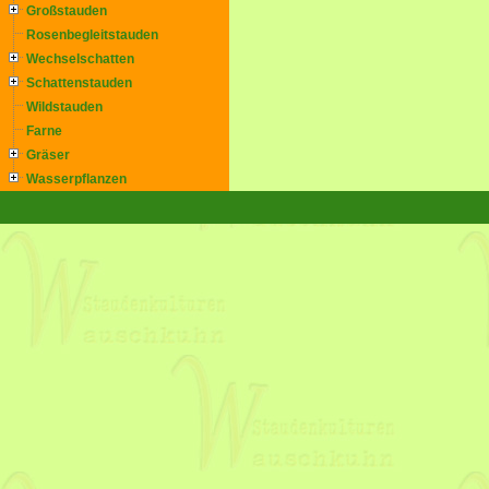
Großstauden
Rosenbegleitstauden
Wechselschatten
Schattenstauden
Wildstauden
Farne
Gräser
Wasserpflanzen