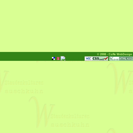
© 2008 - CoЯe WebDesign