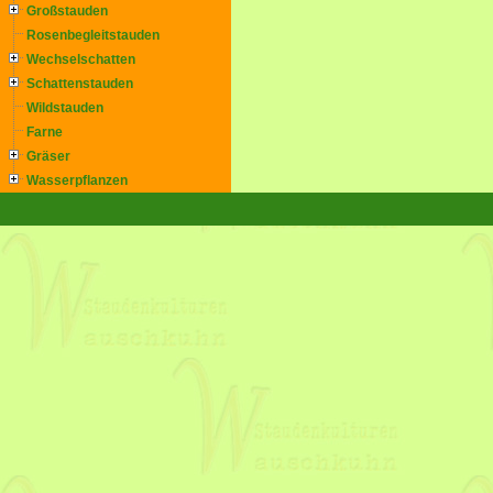
Großstauden
Rosenbegleitstauden
Wechselschatten
Schattenstauden
Wildstauden
Farne
Gräser
Wasserpflanzen