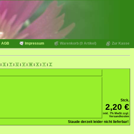
AGB
Impressum
Warenkorb (0 Artikel)
Zur Kasse
|
S
|
T
|
U
|
V
|
W
|
X
|
Y
|
Z
Stck.
2,20 €
inkl. 7% MwSt zzgl.
Versandkosten
Staude derzeit leider nicht lieferbar!