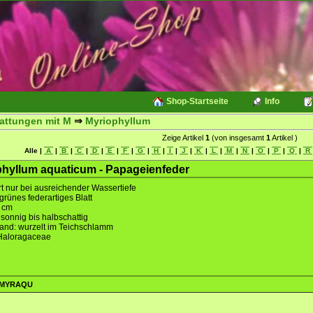
Shop-Startseite
Info
attungen mit M
⇒
Myriophyllum
Zeige Artikel
1
(von insgesamt
1
Artikel )
Alle |
A
|
B
|
C
|
D
|
E
|
F
|
G
|
H
|
I
|
J
|
K
|
L
|
M
|
N
|
O
|
P
|
Q
|
R
hyllum aquaticum - Papageienfeder
t nur bei ausreichender Wassertiefe
lgrünes federartiges Blatt
 cm
 sonnig bis halbschattig
and: wurzelt im Teichschlamm
 Haloragaceae
ZZMYRAQU