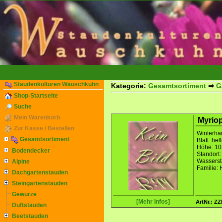
Staudenkulturen Wauschkuhn
Kategorie:
Gesamtsortiment
⇒
G
Shop-Startseite
Suche
Mein Warenkorb
Myriop
Zur Kasse / Bestellen
Winterhar
Gesamtsortiment
Blatt: hel
Höhe: 10
Bodendecker
Standort:
Wasserst
Alpine
Familie:
Dachgartenstauden
Steingartenstauden
Gewürze
[Mehr Infos]
ArtNr.: 
Duftstauden
Beetstauden