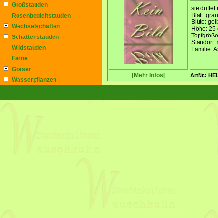
Großstauden
sie duftet
Blatt: gra
Rosenbegleitstauden
Blüte: gel
Wechselschatten
Höhe: 25
Topfgröße
Schattenstauden
Standort:
Wildstauden
Familie: 
Farne
Gräser
[Mehr Infos]
ArtNr.: HE
Wasserpflanzen