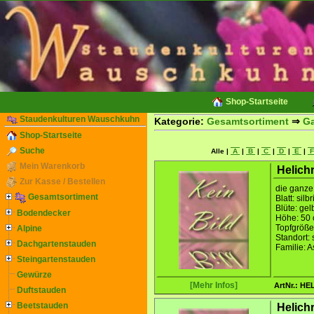
Shop-Startseite
Staudenkulturen Wauschkuhn
Kategorie:
Gesamtsortiment
⇒
Ga
Shop-Startseite
Suche
Alle |
A
|
B
|
C
|
D
|
E
|
Mein Warenkorb
Helich
Zur Kasse / Bestellen
die ganze 
Gesamtsortiment
Blatt: sil
Blüte: gel
Bodendecker
Höhe: 50
Topfgröße
Alpine
Standort:
Dachgartenstauden
Familie: 
Steingartenstauden
Gewürze
[Mehr Infos]
ArtNr.: HE
Duftstauden
Beetstauden
Helich